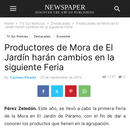
NEWSPAPER
DISCOVER THE ART OF PUBLISHING
Home
TV Sur Noticias
Destacadas
Productores de Mora de El
Jardín harán cambios en la siguiente Feria
TV Sur Noticias
Destacadas
Economía
Productores de Mora de El
Jardín harán cambios en la
siguiente Feria
1137
0
By
Carmen Picado
-
22 de septiembre de 2015
Pérez Zeledón.
Este año, se llevó a cabo la primera Feria
de la Mora en El Jardín de Páramo, con el fin de dar a
conocer los productos que tienen en la agrupación.