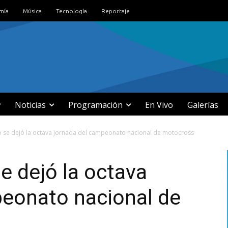
mía
Música
Tecnología
Reportaje
Noticias
Programación
En Vivo
Galerías
 se dejó la octava jornada del campeonato nacional de motocross
e dejó la octava
peonato nacional de