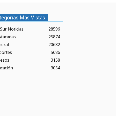
tegorías Más Vistas
Sur Noticias
28596
stacadas
25874
neral
20682
portes
5686
cesos
3158
ucación
3054