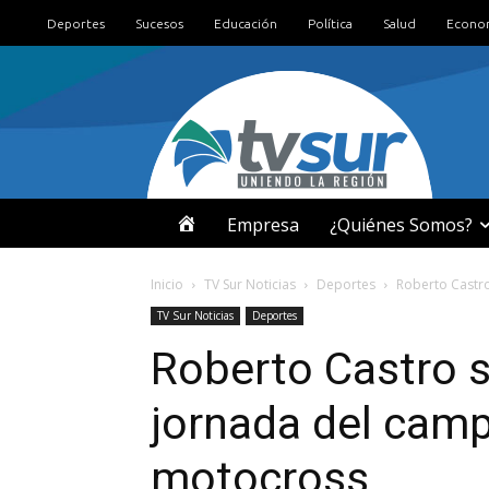
Deportes
Sucesos
Educación
Política
Salud
Econo
I
Empresa
¿Quiénes Somos?
N
Inicio
TV Sur Noticias
Deportes
Roberto Castro
TV Sur Noticias
Deportes
I
Roberto Castro s
C
jornada del cam
I
motocross
O