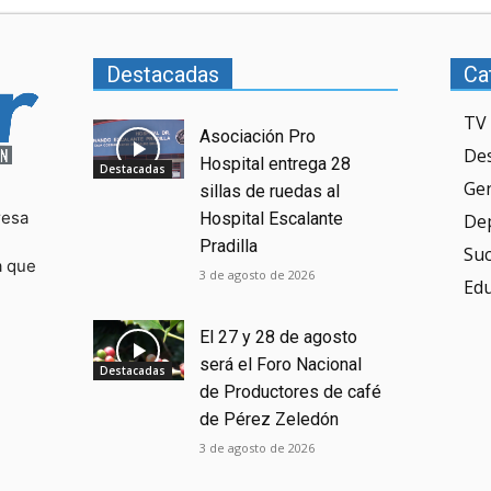
Destacadas
Ca
TV 
Asociación Pro
De
Hospital entrega 28
Destacadas
Ge
sillas de ruedas al
resa
Hospital Escalante
De
Pradilla
Su
a que
3 de agosto de 2026
Ed
El 27 y 28 de agosto
será el Foro Nacional
Destacadas
de Productores de café
de Pérez Zeledón
3 de agosto de 2026