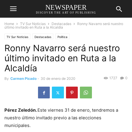
NEWSPAPER
DISCOVER THE ART OF PUBLISHING
Home
TV Sur Noticias
Destacadas
Ronny Navarro será nuestro
último invitado en Ruta a la Alcaldía
TV Sur Noticias
Destacadas
Política
Ronny Navarro será nuestro
último invitado en Ruta a la
Alcaldía
1727
0
By
Carmen Picado
-
30 de enero de 2020
Pérez Zeledón.
Este viernes 31 de enero, tendremos a
nuestro último invitado previo a las elecciones
municipales.