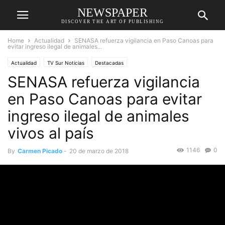
NEWSPAPER
DISCOVER THE ART OF PUBLISHING
Home
Actualidad
SENASA refuerza vigilancia en Paso Canoas para
evitar ingreso ilegal de animales...
Actualidad
TV Sur Noticias
Destacadas
SENASA refuerza vigilancia
en Paso Canoas para evitar
ingreso ilegal de animales
vivos al país
1146
0
By
Carmen Picado
-
20 de marzo de 2018