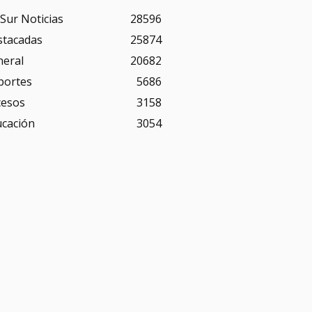
Sur Noticias
28596
stacadas
25874
neral
20682
portes
5686
cesos
3158
ucación
3054