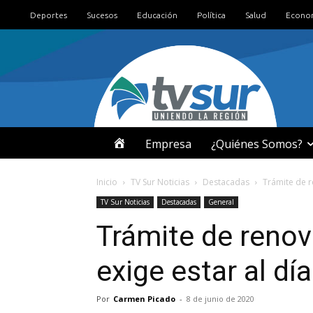
Deportes
Sucesos
Educación
Política
Salud
Econo
I
Empresa
¿Quiénes Somos?
N
Inicio
TV Sur Noticias
Destacadas
Trámite de r
TV Sur Noticias
Destacadas
General
I
Trámite de renov
C
exige estar al d
I
Por
Carmen Picado
-
8 de junio de 2020
O