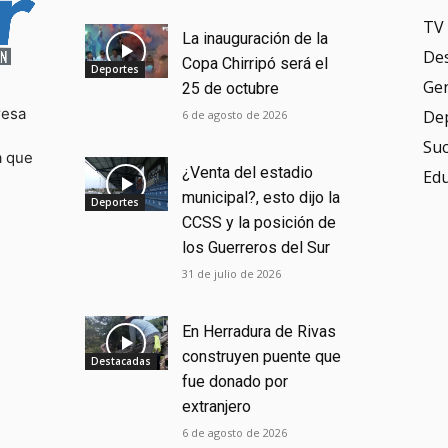
TV 
La inauguración de la
De
Copa Chirripó será el
Deportes
Ge
25 de octubre
resa
De
6 de agosto de 2026
Su
a que
¿Venta del estadio
Ed
municipal?, esto dijo la
Deportes
CCSS y la posición de
los Guerreros del Sur
31 de julio de 2026
En Herradura de Rivas
construyen puente que
Destacadas
fue donado por
extranjero
6 de agosto de 2026