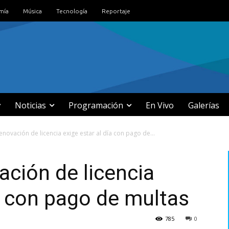
mía
Música
Tecnología
Reportaje
Noticias
Programación
En Vivo
Galerías
enovación de licencia exige estar al día con pago de...
ación de licencia
ía con pago de multas
785
0