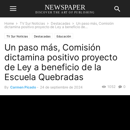
NEWSPAPER
DISCOVER THE ART OF PUBLISHING
Home
TV Sur Noticias
Destacadas
Un paso más, Comisión
dictamina positivo proyecto de Ley a beneficio de...
TV Sur Noticias
Destacadas
Educación
Un paso más, Comisión
dictamina positivo proyecto
de Ley a beneficio de la
Escuela Quebradas
1052
0
By
Carmen Picado
-
24 de septiembre de 2024