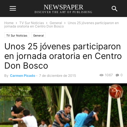
NEWSPAPER
DISCOVER THE ART OF PUBLISHING
Home
TV Sur Noticias
General
Unos 25 jóvenes participaron en
jornada oratoria en Centro Don Bosco
TV Sur Noticias
General
Unos 25 jóvenes participaron
en jornada oratoria en Centro
Don Bosco
1067
0
By
Carmen Picado
-
7 de diciembre de 2015