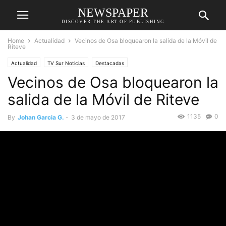
NEWSPAPER
DISCOVER THE ART OF PUBLISHING
Home
Actualidad
Vecinos de Osa bloquearon la salida de la Móvil de
Riteve
Actualidad
TV Sur Noticias
Destacadas
Vecinos de Osa bloquearon la
salida de la Móvil de Riteve
1135
0
By
Johan Garcia G.
-
3 de mayo de 2017