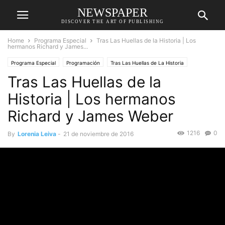
NEWSPAPER
DISCOVER THE ART OF PUBLISHING
Home
Programa Especial
Tras Las Huellas de la Historia | Los
hermanos Richard y James...
Programa Especial
Programación
Tras Las Huellas de La Historia
Tras Las Huellas de la
Historia | Los hermanos
Richard y James Weber
1216
0
By
Lorenia Leiva
-
21 de noviembre de 2016