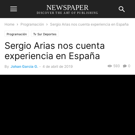
NEWSPAPER
DISCOVER THE ART OF PUBLISHING
Home
Programación
Sergio Arias nos cuenta experiencia en España
Programación
Tv Sur Deportes
Sergio Arias nos cuenta
experiencia en España
593
0
By
Johan Garcia G.
-
4 de abril de 2019