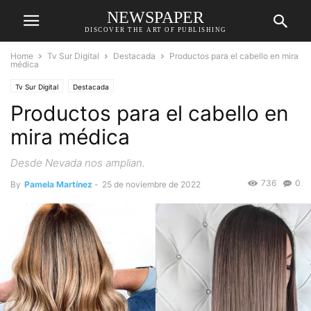
NEWSPAPER
DISCOVER THE ART OF PUBLISHING
Home
Tv Sur Digital
Destacada
Productos para el cabello en mira
médica
Tv Sur Digital
Destacada
Productos para el cabello en
mira médica
Desde Nevada nos amplian.
736
0
By
Pamela Martínez
-
25 de noviembre de 2022