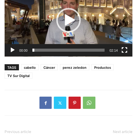
vídeo
00:00
02:14
TAGS
cabello
Cáncer
perez zeledon
Productos
TV Sur Digital
Previous article
Next article