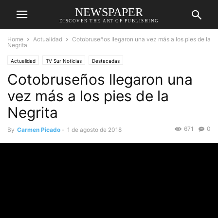
NEWSPAPER
DISCOVER THE ART OF PUBLISHING
Home
Actualidad
Cotobruseños llegaron una vez más a los pies de la
Negrita
Actualidad
TV Sur Noticias
Destacadas
Cotobruseños llegaron una
vez más a los pies de la
Negrita
671
0
By
Carmen Picado
-
1 de agosto de 2018