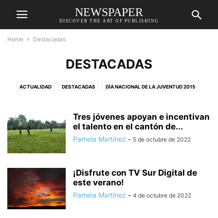
NEWSPAPER
DISCOVER THE ART OF PUBLISHING
Home
Destacadas
DESTACADAS
ACTUALIDAD
DESTACADAS
DÍA NACIONAL DE LA JUVENTUD 2015
EFECTOS DE TORMENTA NATE
ELECCIONES 2018
ENTRETENIMIENTO
ENTREVISTA ESPECIAL
GALERÍAS
GOLFITO
PROGRAMA ESPECIAL
Tres jóvenes apoyan e incentivan
PROGRAMACIÓN
SEGMENTO
el talento en el cantón de...
SOCIAL
TRANSMISIONES ESPECIALES
TV SUR DIGITAL
TV SUR NOTICIAS
TVSUR DIGITAL
ÚLTIMA HORA
Pamela Martínez
-
5 de octubre de 2022
¡Disfrute con TV Sur Digital de
este verano!
Pamela Martínez
-
4 de octubre de 2022