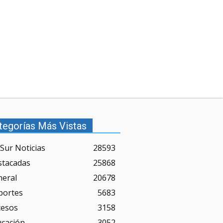
tegorías Más Vistas
Sur Noticias
28593
stacadas
25868
neral
20678
portes
5683
cesos
3158
ucación
3052