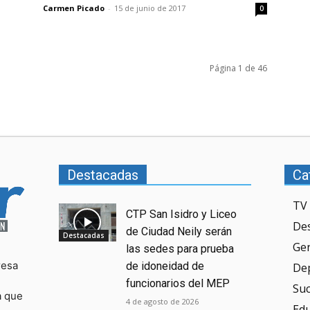
Carmen Picado
-
15 de junio de 2017
0
Página 1 de 46
Destacadas
Ca
TV 
CTP San Isidro y Liceo
De
de Ciudad Neily serán
Destacadas
Ge
las sedes para prueba
resa
de idoneidad de
De
funcionarios del MEP
Su
a que
4 de agosto de 2026
Ed