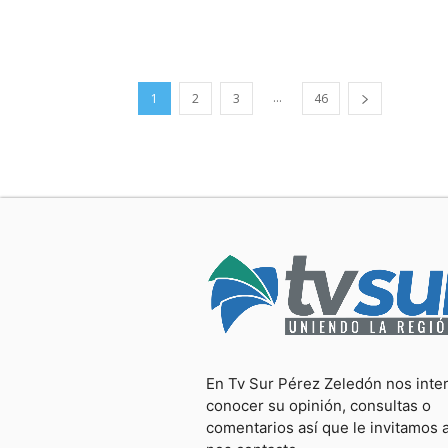
...
1
2
3
46
En Tv Sur Pérez Zeledón nos inte
conocer su opinión, consultas o
comentarios así que le invitamos 