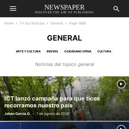
NEWSPAPER
DISCOVER THE ART OF PUBLISHING
Home
TV Sur Noticias
General
Page 1998
GENERAL
ARTE Y CULTURA
BREVES
CIUDADANO OPINA
CULTURA
DEPORTES
DESTACADAS
ECONOMÍA
EDUCACIÓN
Noticias del topico general
ENTRETENIMIENTO
GENERAL
MEDIO AMBIENTE
MÚSICA
POLÍTICA
RELIGIÓN
RELIGIÓN
REPORTAJE
SALUD
SOCIAL
SUCESOS
TECNOLOGÍA
ICT lanzó campaña para que ticos
recorramos nuestro país
Johan Garcia G.
-
7 de agosto de 2026