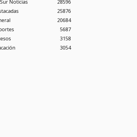
Sur Noticias
28596
stacadas
25876
neral
20684
portes
5687
cesos
3158
ucación
3054