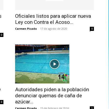
s
Oficiales listos para aplicar nueva
Ley con Contra el Acoso...
Carmen Picado
-
17 de agosto de 2020
0
0
e
Autoridades piden a la población
denunciar quemas de caña de
azúcar...
0
Carmen Picado
-
15 de febrero de 2016
1