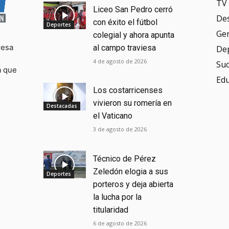
TV 
Liceo San Pedro cerró
De
con éxito el fútbol
Deportes
Ge
colegial y ahora apunta
resa
al campo traviesa
De
4 de agosto de 2026
Su
a que
Ed
Los costarricenses
vivieron su romería en
Destacadas
el Vaticano
3 de agosto de 2026
Técnico de Pérez
Zeledón elogia a sus
Deportes
porteros y deja abierta
la lucha por la
titularidad
6 de agosto de 2026