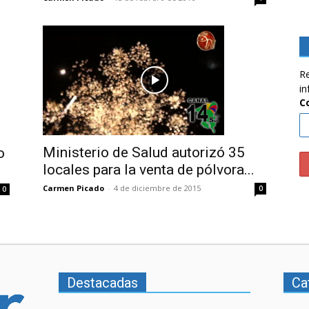
Re
in
C
Ministerio de Salud autorizó 35
o
locales para la venta de pólvora...
Carmen Picado
-
4 de diciembre de 2015
0
0
Destacadas
Ca