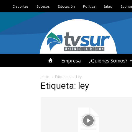
Deportes
Sucesos
Educación
Política
Salud
Econo
I
Empresa
¿Quiénes Somos?
N
Inicio
Etiquetas
Ley
Etiqueta: ley
I
C
I
O