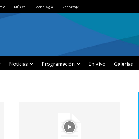
mía
Música
Tecnología
Reportaje
Noticias
Programación
En Vivo
Galerías