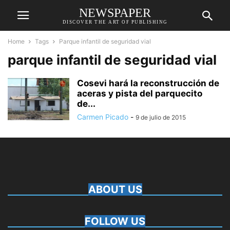
NEWSPAPER
DISCOVER THE ART OF PUBLISHING
Home
Tags
Parque infantil de seguridad vial
parque infantil de seguridad vial
Cosevi hará la reconstrucción de
aceras y pista del parquecito
de...
Carmen Picado
-
9 de julio de 2015
ABOUT US
FOLLOW US