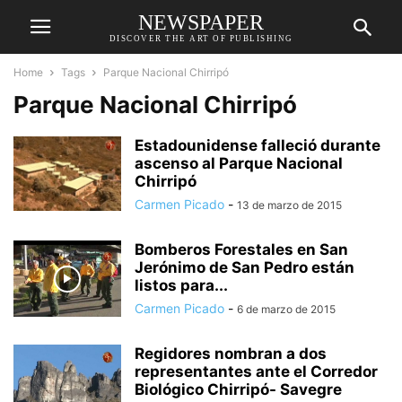
NEWSPAPER
DISCOVER THE ART OF PUBLISHING
Home
Tags
Parque Nacional Chirripó
Parque Nacional Chirripó
Estadounidense falleció durante
ascenso al Parque Nacional
Chirripó
Carmen Picado
-
13 de marzo de 2015
Bomberos Forestales en San
Jerónimo de San Pedro están
listos para...
Carmen Picado
-
6 de marzo de 2015
Regidores nombran a dos
representantes ante el Corredor
Biológico Chirripó- Savegre