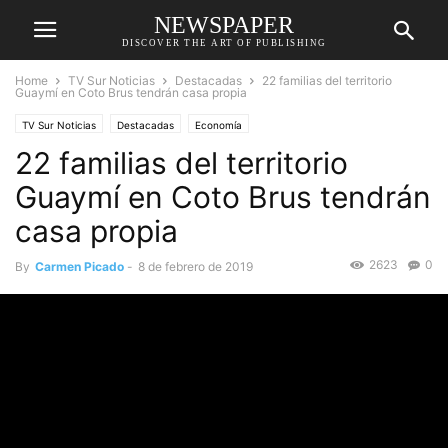
NEWSPAPER
DISCOVER THE ART OF PUBLISHING
Home
TV Sur Noticias
Destacadas
22 familias del territorio
Guaymí en Coto Brus tendrán casa propia
TV Sur Noticias
Destacadas
Economía
22 familias del territorio
Guaymí en Coto Brus tendrán
casa propia
2623
0
By
Carmen Picado
-
8 de febrero de 2019