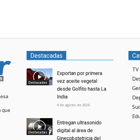
Destacadas
Ca
TV 
Exportan por primera
De
vez aceite vegetal
Destacadas
Ge
desde Golfito hasta La
resa
India
De
4 de agosto de 2026
Su
a que
Ed
Entregan ultrasonido
digital al área de
Destacadas
Ginecobstetricia del