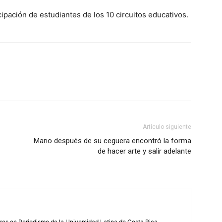
icipación de estudiantes de los 10 circuitos educativos.
Artículo siguiente
Mario después de su ceguera encontró la forma
de hacer arte y salir adelante
s en Periodismo de la Universidad Latina de Costa Rica.