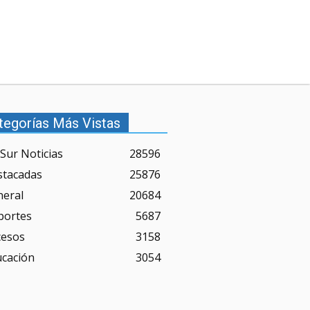
tegorías Más Vistas
Sur Noticias
28596
stacadas
25876
neral
20684
portes
5687
cesos
3158
ucación
3054