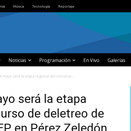
mía
Música
Tecnología
Reportaje
Noticias
Programación
En Vivo
Galerías
de mayo será la etapa regional del concurso...
ayo será la etapa
curso de deletreo de
MEP en Pérez Zeledón