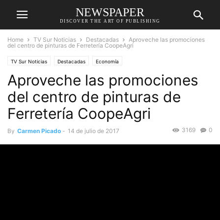
NEWSPAPER
DISCOVER THE ART OF PUBLISHING
Home
TV Sur Noticias
Destacadas
Aproveche las promociones
del centro de pinturas de Ferretería CoopeAgri
TV Sur Noticias
Destacadas
Economía
Aproveche las promociones
del centro de pinturas de
Ferretería CoopeAgri
3169
0
By
Carmen Picado
-
14 de julio de 2017