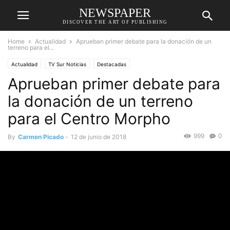
NEWSPAPER
DISCOVER THE ART OF PUBLISHING
Home
Actualidad
Aprueban primer debate para la donación de un
terreno para el...
Actualidad
TV Sur Noticias
Destacadas
Aprueban primer debate para
la donación de un terreno
para el Centro Morpho
999
0
By
Carmen Picado
-
12 de junio de 2018