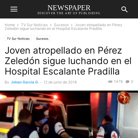
NEWSPAPER
DISCOVER THE ART OF PUBLISHING
Home
TV Sur Noticias
Sucesos
Joven atropellado en Pérez
Zeledón sigue luchando en el Hospital Escalante Pradilla
TV Sur Noticias
Sucesos
Joven atropellado en Pérez
Zeledón sigue luchando en el
Hospital Escalante Pradilla
1478
0
By
Johan Garcia G.
-
12 de junio de 2018