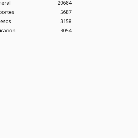
neral
20684
portes
5687
cesos
3158
ucación
3054