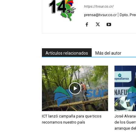
https://tvsur.co.cr/
prensa@tvsur.co.cr | Dpto. Pr
Artículos relacionados
Más del autor
ICT lanzó campaña para que ticos
José Alvara
recorramos nuestro país
de los Guerr
arranque de