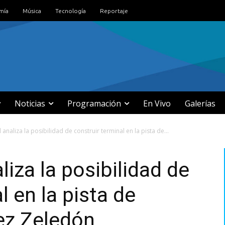
mía
Música
Tecnología
Reportaje
Noticias
Programación
En Vivo
Galerías
l analiza la posibilidad de construir terminal en la pista de...
liza la posibilidad de
l en la pista de
rez Zeledón