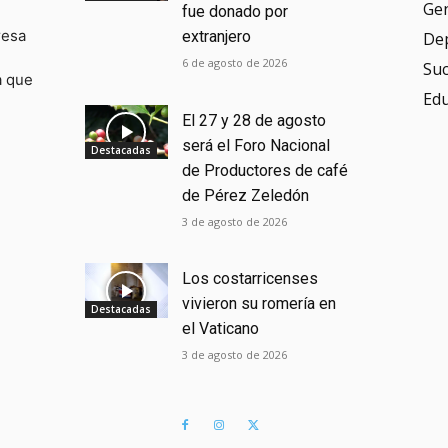
Ge
fue donado por
resa
extranjero
De
6 de agosto de 2026
Su
a que
Ed
El 27 y 28 de agosto
será el Foro Nacional
Destacadas
de Productores de café
de Pérez Zeledón
3 de agosto de 2026
Los costarricenses
vivieron su romería en
Destacadas
el Vaticano
3 de agosto de 2026