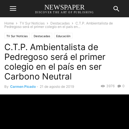
NEWSPAPER
DISCOVER THE ART OF PUBLISHING
Home
TV Sur Noticias
Destacadas
C.T.P. Ambientalista de
Pedregoso será el primer colegio en el país en...
TV Sur Noticias
Destacadas
Educación
C.T.P. Ambientalista de
Pedregoso será el primer
colegio en el país en ser
Carbono Neutral
3976
0
By
Carmen Picado
-
21 de agosto de 2019