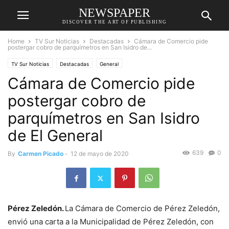
NEWSPAPER
DISCOVER THE ART OF PUBLISHING
Home
TV Sur Noticias
Destacadas
Cámara de Comercio pide
postergar cobro de parquímetros en San Isidro de...
TV Sur Noticias
Destacadas
General
Cámara de Comercio pide
postergar cobro de
parquímetros en San Isidro
de El General
639
0
By
Carmen Picado
-
12 de mayo de 2020
Pérez Zeledón.
La Cámara de Comercio de Pérez Zeledón,
envió una carta a la Municipalidad de Pérez Zeledón, con