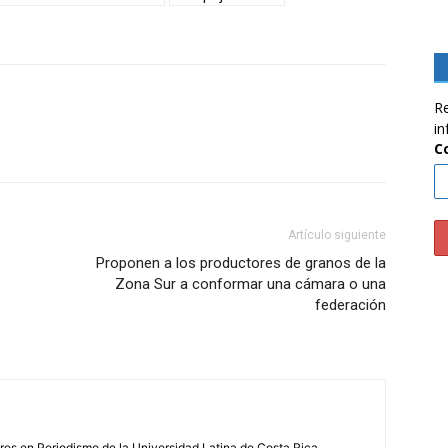
Re
in
C
Artículo siguiente
Proponen a los productores de granos de la
Zona Sur a conformar una cámara o una
federación
s en Periodismo de la Universidad Latina de Costa Rica.