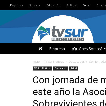
Deportes
Sucesos
Educación
Política
Salud
Econo
I
Empresa
¿Quiénes Somos?
N
Inicio
TV Sur Noticias
Destacadas
Con jornada 
TV Sur Noticias
Destacadas
Salud
I
Con jornada de 
C
este año la Asoc
I
Sobrevivientes 
O