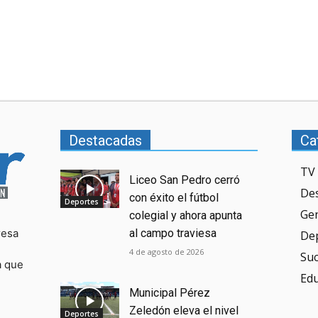
Destacadas
Ca
TV 
Liceo San Pedro cerró
De
con éxito el fútbol
Deportes
Ge
colegial y ahora apunta
resa
al campo traviesa
De
4 de agosto de 2026
Su
a que
Ed
Municipal Pérez
Zeledón eleva el nivel
Deportes