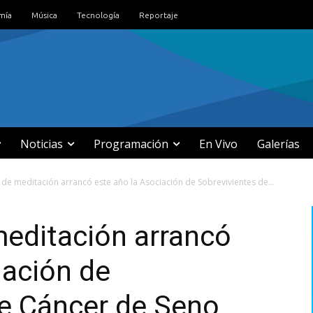
mía
Música
Tecnología
Reportaje
Noticias
Programación
En Vivo
Galerías
de meditación arrancó este año la Asociación de Sobrevivientes de...
meditación arrancó
iación de
de Cáncer de Seno