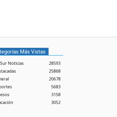
tegorías Más Vistas
Sur Noticias
28593
stacadas
25868
neral
20678
portes
5683
cesos
3158
ucación
3052