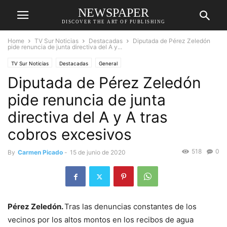
NEWSPAPER
DISCOVER THE ART OF PUBLISHING
Home
TV Sur Noticias
Destacadas
Diputada de Pérez Zeledón
pide renuncia de junta directiva del A y...
TV Sur Noticias
Destacadas
General
Diputada de Pérez Zeledón
pide renuncia de junta
directiva del A y A tras
cobros excesivos
518
0
By
Carmen Picado
-
15 de junio de 2020
Pérez Zeledón.
Tras las denuncias constantes de los
vecinos por los altos montos en los recibos de agua