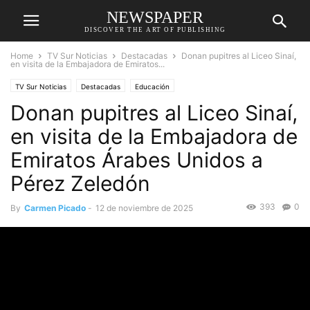
NEWSPAPER
DISCOVER THE ART OF PUBLISHING
Home
TV Sur Noticias
Destacadas
Donan pupitres al Liceo Sinaí,
en visita de la Embajadora de Emiratos...
TV Sur Noticias
Destacadas
Educación
Donan pupitres al Liceo Sinaí,
en visita de la Embajadora de
Emiratos Árabes Unidos a
Pérez Zeledón
393
0
By
Carmen Picado
-
12 de noviembre de 2025