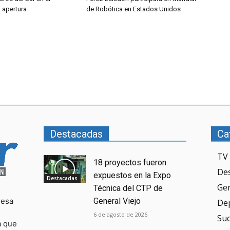
l apertura
de Robótica en Estados Unidos
Destacadas
Ca
TV 
18 proyectos fueron
De
expuestos en la Expo
Destacadas
Ge
Técnica del CTP de
resa
General Viejo
De
6 de agosto de 2026
Su
a que