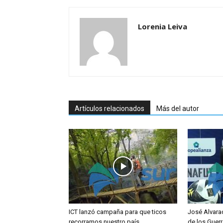
Lorenia Leiva
Artículos relacionados
Más del autor
ICT lanzó campaña para que ticos
José Alvara
recorramos nuestro país
de los Guerr