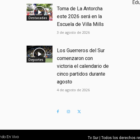
Ed
Toma de La Antorcha
este 2026 será en la
Destacadas
Escuela de Villa Mills
3 de agosto de 2026
Los Guerreros del Sur
comenzaron con
Deportes
victoria el calendario de
cinco partidos durante
agosto
4 de agosto de 2026
ndo En Vivo
Tv Sur | Todos los derechos 