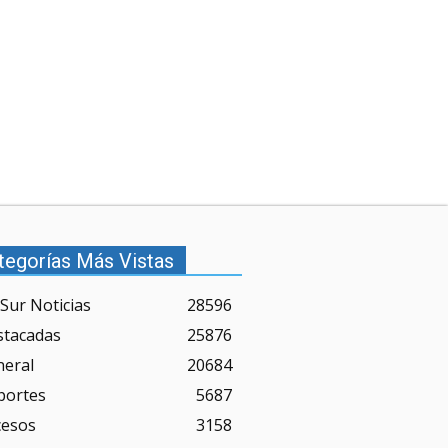
tegorías Más Vistas
Sur Noticias
28596
stacadas
25876
neral
20684
portes
5687
cesos
3158