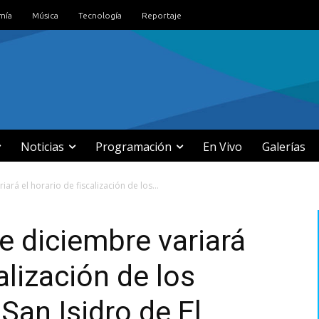
mía
Música
Tecnología
Reportaje
Noticias
Programación
En Vivo
Galerías
ará el horario de fiscalización de los...
e diciembre variará
alización de los
San Isidro de El