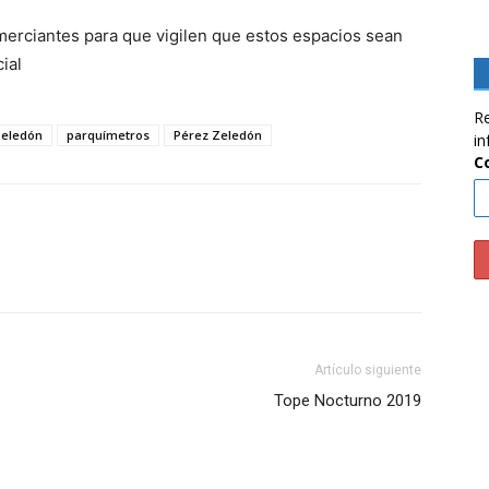
erciantes para que vigilen que estos espacios sean
ial
Re
Zeledón
parquímetros
Pérez Zeledón
in
C
Artículo siguiente
Tope Nocturno 2019