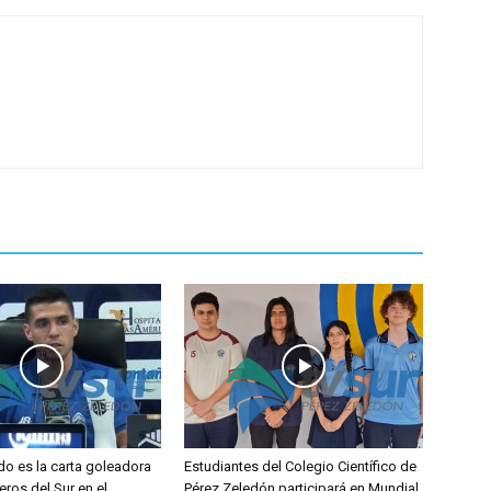
do es la carta goleadora
Estudiantes del Colegio Científico de
eros del Sur en el
Pérez Zeledón participará en Mundial