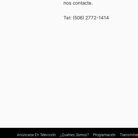
nos contacte.
Tel: (506) 2772-1414
Anúnciese En Televisión
¿Quiénes Somos?
Programación
Transmitie