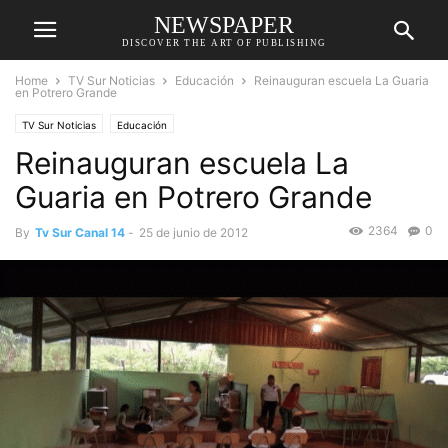
NEWSPAPER
DISCOVER THE ART OF PUBLISHING
Home
TV Sur Noticias
Educación
Reinauguran escuela La Guaria
en Potrero Grande
TV Sur Noticias
Educación
Reinauguran escuela La
Guaria en Potrero Grande
2364
0
By
Tv Sur Canal 14
-
25 de junio de 2012