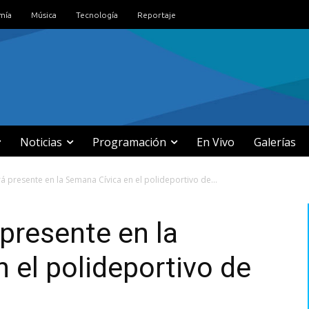
mía
Música
Tecnología
Reportaje
Noticias
Programación
En Vivo
Galerías
rá presente en la Semana Cívica en el polideportivo de...
 presente en la
 el polideportivo de