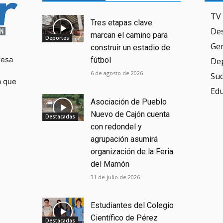
TV 
Tres etapas clave
De
marcan el camino para
Deportes
Ge
construir un estadio de
resa
fútbol
De
6 de agosto de 2026
Su
a que
Ed
Asociación de Pueblo
Nuevo de Cajón cuenta
Destacadas
con redondel y
agrupación asumirá
organización de la Feria
del Mamón
31 de julio de 2026
Estudiantes del Colegio
Científico de Pérez
Destacadas