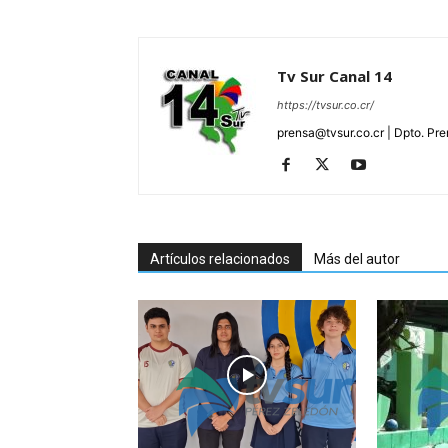
Tv Sur Canal 14
https://tvsur.co.cr/
prensa@tvsur.co.cr | Dpto. Pr
Artículos relacionados
Más del autor