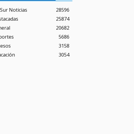
Sur Noticias
28596
stacadas
25874
neral
20682
portes
5686
cesos
3158
ucación
3054