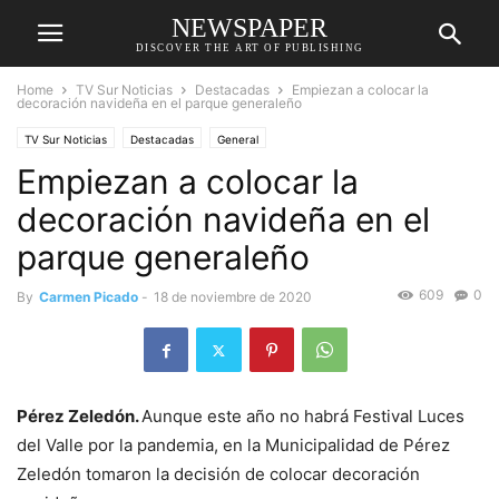
NEWSPAPER
DISCOVER THE ART OF PUBLISHING
Home
TV Sur Noticias
Destacadas
Empiezan a colocar la
decoración navideña en el parque generaleño
TV Sur Noticias
Destacadas
General
Empiezan a colocar la
decoración navideña en el
parque generaleño
609
0
By
Carmen Picado
-
18 de noviembre de 2020
Pérez Zeledón.
Aunque este año no habrá Festival Luces
del Valle por la pandemia, en la Municipalidad de Pérez
Zeledón tomaron la decisión de colocar decoración