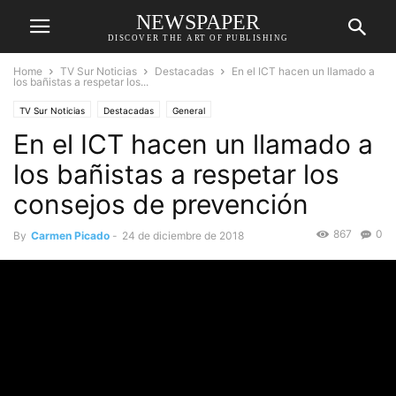
NEWSPAPER
DISCOVER THE ART OF PUBLISHING
Home
TV Sur Noticias
Destacadas
En el ICT hacen un llamado a
los bañistas a respetar los...
TV Sur Noticias
Destacadas
General
En el ICT hacen un llamado a
los bañistas a respetar los
consejos de prevención
867
0
By
Carmen Picado
-
24 de diciembre de 2018