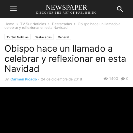
NEWSPAPER
DISCOVER THE ART OF PUBLISHING
Home
TV Sur Noticias
Destacadas
Obispo hace un llamado a
celebrar y reflexionar en esta Navidad
TV Sur Noticias
Destacadas
General
Obispo hace un llamado a
celebrar y reflexionar en esta
Navidad
1403
0
By
Carmen Picado
-
24 de diciembre de 2018