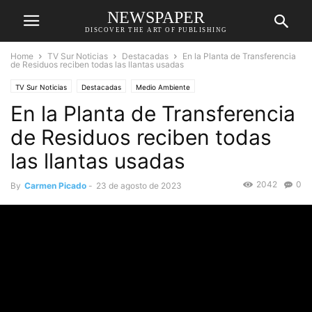
NEWSPAPER
DISCOVER THE ART OF PUBLISHING
Home
TV Sur Noticias
Destacadas
En la Planta de Transferencia
de Residuos reciben todas las llantas usadas
TV Sur Noticias
Destacadas
Medio Ambiente
En la Planta de Transferencia
de Residuos reciben todas
las llantas usadas
2042
0
By
Carmen Picado
-
23 de agosto de 2023