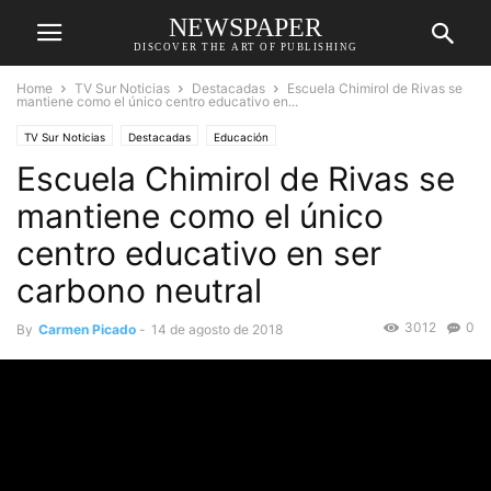
NEWSPAPER
DISCOVER THE ART OF PUBLISHING
Home
TV Sur Noticias
Destacadas
Escuela Chimirol de Rivas se
mantiene como el único centro educativo en...
TV Sur Noticias
Destacadas
Educación
Escuela Chimirol de Rivas se
mantiene como el único
centro educativo en ser
carbono neutral
3012
0
By
Carmen Picado
-
14 de agosto de 2018