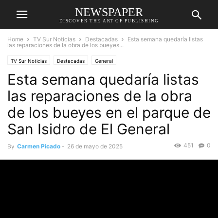
NEWSPAPER
DISCOVER THE ART OF PUBLISHING
Home
TV Sur Noticias
Destacadas
Esta semana quedaría listas
las reparaciones de la obra de los bueyes...
TV Sur Noticias
Destacadas
General
Esta semana quedaría listas
las reparaciones de la obra
de los bueyes en el parque de
San Isidro de El General
451
0
By
Carmen Picado
-
26 de mayo de 2025