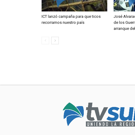
ICT lanzó campaña para que ticos
José Alvara
recorramos nuestro país
de los Guerr
arranque de