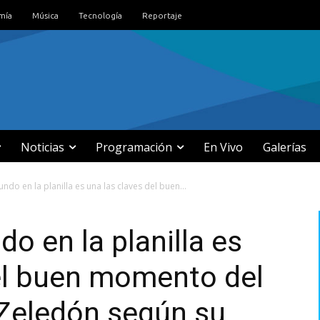
mía
Música
Tecnología
Reportaje
Noticias
Programación
En Vivo
Galerías
ndo en la planilla es una las claves del buen...
o en la planilla es
del buen momento del
 Zeledón según su