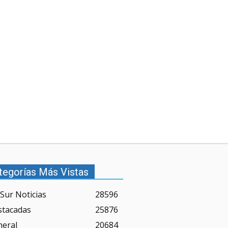
tegorías Más Vistas
Sur Noticias
28596
stacadas
25876
neral
20684