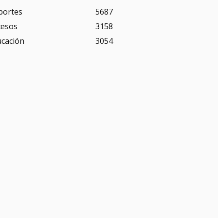
portes
5687
cesos
3158
ucación
3054