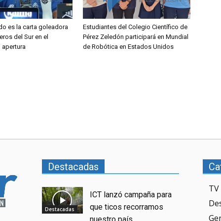
do es la carta goleadora
Estudiantes del Colegio Científico de
eros del Sur en el
Pérez Zeledón participará en Mundial
l apertura
de Robótica en Estados Unidos
Destacadas
Ca
TV 
ICT lanzó campaña para
De
que ticos recorramos
Destacadas
Ge
nuestro país