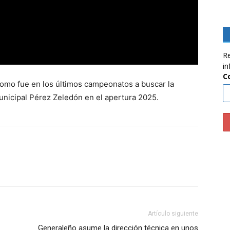
Re
in
C
a como fue en los últimos campeonatos a buscar la
Municipal Pérez Zeledón en el apertura 2025.
Artículo siguiente
Generaleño asume la dirección técnica en unos