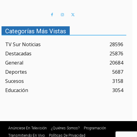
Categorías Más Vistas
TV Sur Noticias
28596
Destacadas
25876
General
20684
Deportes
5687
Sucesos
3158
Educación
3054
Anúnciese En Televisión
¿Quiénes Somos?
Programación
Transmitiendo En Vivo
Políticas De Privacidad