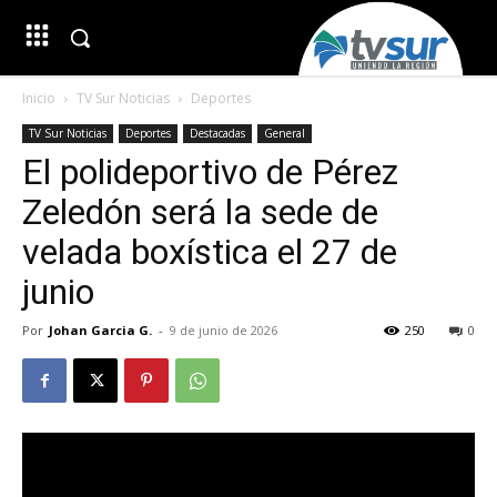
Inicio
TV Sur Noticias
Deportes
TV Sur Noticias
Deportes
Destacadas
General
El polideportivo de Pérez
Zeledón será la sede de
velada boxística el 27 de
junio
Por
Johan Garcia G.
-
9 de junio de 2026
250
0