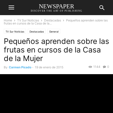
NEWSPAPER
DISCOVER THE ART OF PUBLISHING
Home
TV Sur Noticias
Destacadas
Pequeños aprenden sobre las
frutas en cursos de la Casa de la...
TV Sur Noticias
Destacadas
General
Pequeños aprenden sobre las
frutas en cursos de la Casa
de la Mujer
1144
0
By
Carmen Picado
-
19 de enero de 2015