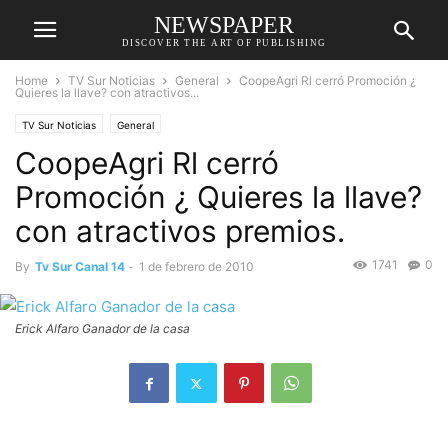
NEWSPAPER
DISCOVER THE ART OF PUBLISHING
Home
TV Sur Noticias
General
CoopeAgri Rl cerró Promoción ¿
Quieres la llave? con atractivos...
TV Sur Noticias
General
CoopeAgri Rl cerró
Promoción ¿ Quieres la llave?
con atractivos premios.
1741
0
By
Tv Sur Canal 14
-
1 de febrero de 2010
Erick Alfaro Ganador de la casa