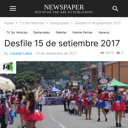
NEWSPAPER
DISCOVER THE ART OF PUBLISHING
Home
TV Sur Noticias
Destacadas
Desfile 15 de setiembre 2017
TV Sur Noticias
Destacadas
Galerías
Fiestas Patrias
General
Desfile 15 de setiembre 2017
6015
0
By
Lorenia Leiva
-
15 de septiembre de 2017