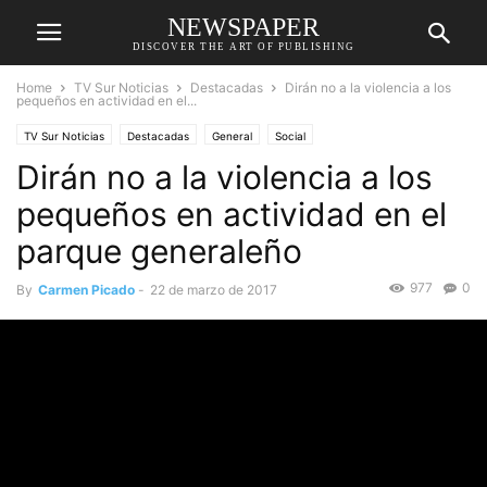
NEWSPAPER
DISCOVER THE ART OF PUBLISHING
Home
TV Sur Noticias
Destacadas
Dirán no a la violencia a los
pequeños en actividad en el...
TV Sur Noticias
Destacadas
General
Social
Dirán no a la violencia a los
pequeños en actividad en el
parque generaleño
977
0
By
Carmen Picado
-
22 de marzo de 2017