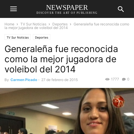
NEWSPAPER
DISCOVER THE ART OF PUBLISHING
Home
TV Sur Noticias
Deportes
Generaleña fue reconocida como
la mejor jugadora de voleibol del 2014
TV Sur Noticias
Deportes
Generaleña fue reconocida
como la mejor jugadora de
voleibol del 2014
1777
0
By
Carmen Picado
-
27 de febrero de 2015