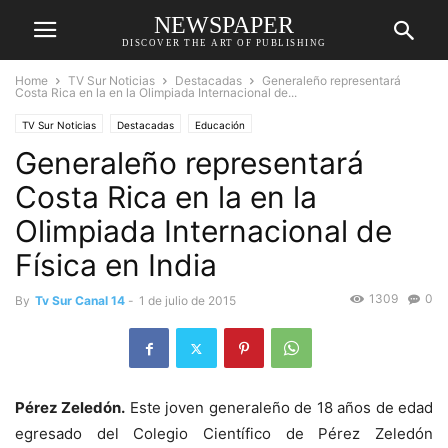
NEWSPAPER
DISCOVER THE ART OF PUBLISHING
Home
TV Sur Noticias
Destacadas
Generaleño representará
Costa Rica en la en la Olimpiada Internacional de...
TV Sur Noticias
Destacadas
Educación
Generaleño representará
Costa Rica en la en la
Olimpiada Internacional de
Física en India
1309
0
By
Tv Sur Canal 14
-
1 de julio de 2015
Pérez Zeledón.
Este joven generaleño de 18 años de edad
egresado del Colegio Científico de Pérez Zeledón