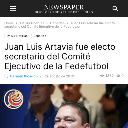
NEWSPAPER
DISCOVER THE ART OF PUBLISHING
Home
TV Sur Noticias
Deportes
Juan Luis Artavia fue electo
secretario del Comité Ejecutivo de la Fedefutbol
TV Sur Noticias
Deportes
Juan Luis Artavia fue electo
secretario del Comité
Ejecutivo de la Fedefutbol
1332
0
By
Carmen Picado
-
23 de agosto de 2019