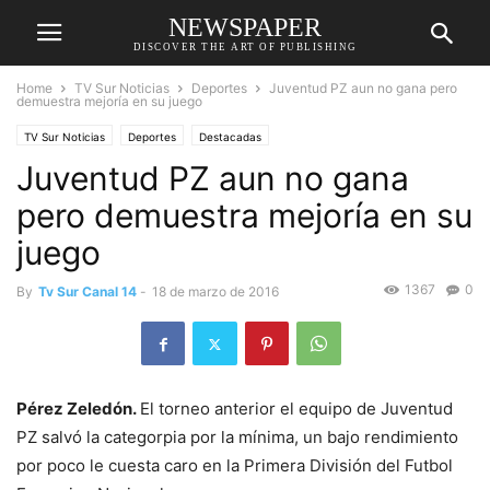
NEWSPAPER
DISCOVER THE ART OF PUBLISHING
Home
TV Sur Noticias
Deportes
Juventud PZ aun no gana pero
demuestra mejoría en su juego
TV Sur Noticias
Deportes
Destacadas
Juventud PZ aun no gana
pero demuestra mejoría en su
juego
1367
0
By
Tv Sur Canal 14
-
18 de marzo de 2016
Pérez Zeledón.
El torneo anterior el equipo de Juventud
PZ salvó la categorpia por la mínima, un bajo rendimiento
por poco le cuesta caro en la Primera División del Futbol