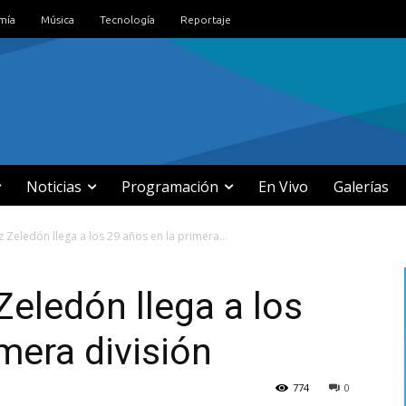
mía
Música
Tecnología
Reportaje
Noticias
Programación
En Vivo
Galerías
 Zeledón llega a los 29 años en la primera...
Zeledón llega a los
mera división
774
0