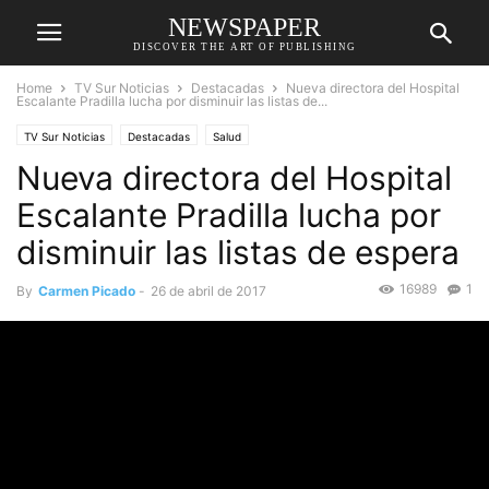
NEWSPAPER
DISCOVER THE ART OF PUBLISHING
Home
TV Sur Noticias
Destacadas
Nueva directora del Hospital
Escalante Pradilla lucha por disminuir las listas de...
TV Sur Noticias
Destacadas
Salud
Nueva directora del Hospital
Escalante Pradilla lucha por
disminuir las listas de espera
16989
1
By
Carmen Picado
-
26 de abril de 2017